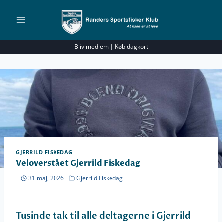
Fortsæt
til
indhold
Bliv medlem
|
Køb dagkort
GJERRILD FISKEDAG
Veloverstået Gjerrild Fiskedag
31 maj, 2026
Gjerrild Fiskedag
Tusinde tak til alle deltagerne i Gjerrild