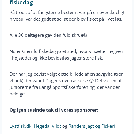
fiskedag
På trods af at fangsterne bestemt var på en overskueligt
niveau, var det godt at se, at der blev fisket på livet løs.
Alle 30 deltagere gav den fuld skrue👍
Nu er Gjerrild fiskedag jo et sted, hvor vi sætter hyggen
i højsædet og ikke bevidstløs jagter store fisk.
Der har jeg bevist valgt dette billede af en savgylte (tror
vi nok) der vandt Dagens overraskelse.😜 Det var en af
juniorerne fra Langå Sportsfiskerforening, der var den
heldige.
Og igen tusinde tak til vores sponsorer:
Lystfisk.dk
,
Hegedal Vildt
og
Randers Jagt og Fiskeri