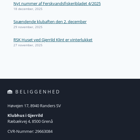
Nyt nummer af Ferskvandsfiskeribladet 4/2025
18 december, 2025
Spændende klubaften den 2. december
29 november, 2025
RSK Huset ved Gjerrild Klint er vinterlukket
27 november, 2025
BELIGGENHED
Høvejen 17, 8940 Randers SV
Klubhus i Gjerrild
Ræbækvej 4, 8500 Grenå
CVR-Nummer: 29663084