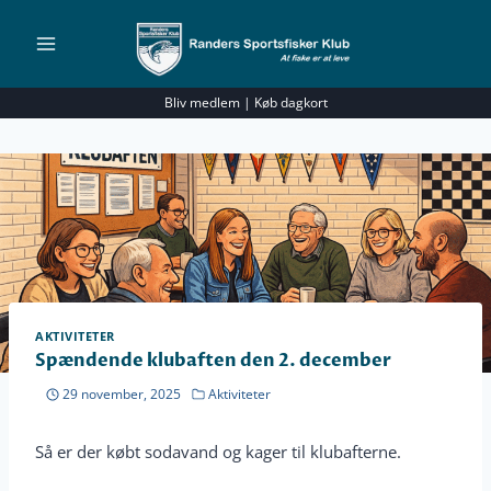
Fortsæt
til
indhold
Bliv medlem
|
Køb dagkort
AKTIVITETER
Spændende klubaften den 2. december
29 november, 2025
Aktiviteter
Så er der købt sodavand og kager til klubafterne.