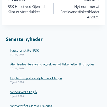
Indlægsnavigation
RSK Huset ved Gjerrild
Nyt nummer af
Klint er vinterlukket
Ferskvandsfiskeribladet
4/2025
Seneste nyheder
Kasserer-skifte i RSK
30 juli, 2026
Ålen fredes i ferskvand og rekreativt fiskeri efter ål forbydes
20 juli, 2026
Udplantning af vandplanter i Alling Å
7 juni, 2026
Svineri ved Alling Å
1 juni, 2026
Veloverstået Gjerrild Fiskedag