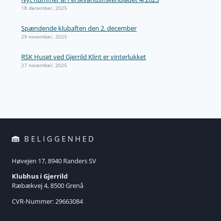
18 december, 2025
Spændende klubaften den 2. december
29 november, 2025
RSK Huset ved Gjerrild Klint er vinterlukket
27 november, 2025
BELIGGENHED
Høvejen 17, 8940 Randers SV
Klubhus i Gjerrild
Ræbækvej 4, 8500 Grenå
CVR-Nummer: 29663084