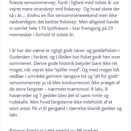
fineste sensommervejr, fordi i lighed med sidste år var
vejret mere strandvejr end fiskevejr. Og hvad skete der
så i år…. Endnu en flot sensommerweekend men ikke
nødvendigvis det bedste fiskevejr. Men alligevel havde
vi samlet hele 176 lystfiskere – klar fremgang på 29
mennesker i forhold til sidste år.
I år har der været et rigtigt godt lakse- og geddefiskeri i
Gudenåen i foråret, og Lilleåen har fisket godt hen over
sommeren. Denne gode historik betyder bare ikke ret
meget, når vejret ikke ”spiller med”. Og med meget lidt
nedbør i området gennem længere tid og ”alt for godt”
sensommervejr ja så blev konkurrencen ikke præget af
de store fangster – nærmest tværtimod. 8 laks, 8
havørreder og 7 gedder blev det til samt rimte og
rudskalle. Men hvad fangsterne ikke indeholdt af et
stort antal, fik vi til gengæld i størrelse blandt gedder og
laks.
Rasmus Frøstrup satte nemlig ny PR med en