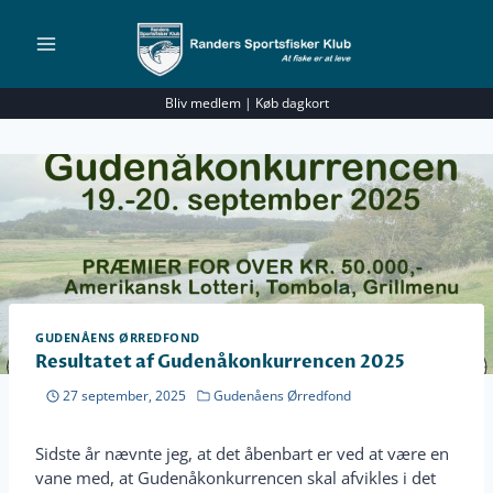
Fortsæt
til
indhold
Bliv medlem
|
Køb dagkort
GUDENÅENS ØRREDFOND
Resultatet af Gudenåkonkurrencen 2025
27 september, 2025
Gudenåens Ørredfond
Sidste år nævnte jeg, at det åbenbart er ved at være en
vane med, at Gudenåkonkurrencen skal afvikles i det