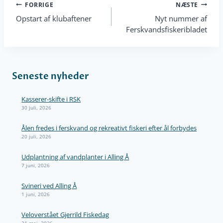
Indlægsnavigation
FORRIGE
NÆSTE
Opstart af klubaftener
Nyt nummer af
Ferskvandsfiskeribladet
Seneste nyheder
Kasserer-skifte i RSK
30 juli, 2026
Ålen fredes i ferskvand og rekreativt fiskeri efter ål forbydes
20 juli, 2026
Udplantning af vandplanter i Alling Å
7 juni, 2026
Svineri ved Alling Å
1 juni, 2026
Veloverstået Gjerrild Fiskedag