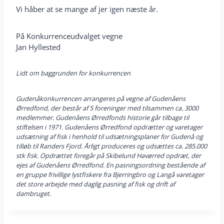
Vi håber at se mange af jer igen næste år.
På Konkurrenceudvalget vegne
Jan Hyllested
Lidt om baggrunden for konkurrencen
Gudenåkonkurrencen arrangeres på vegne af Gudenåens
Ørredfond, der består af 5 foreninger med tilsammen ca. 3000
medlemmer. Gudenåens Ørredfonds historie går tilbage til
stiftelsen i 1971. Gudenåens Ørredfond opdrætter og varetager
udsætning af fisk i henhold til udsætningsplaner for Gudenå og
tilløb til Randers Fjord. Årligt produceres og udsættes ca. 285.000
stk fisk. Opdrættet foregår på Skibelund Havørred opdræt, der
ejes af Gudenåens Ørredfond. En pasningsordning bestående af
en gruppe frivillige lystfiskere fra Bjerringbro og Langå varetager
det store arbejde med daglig pasning af fisk og drift af
dambruget.