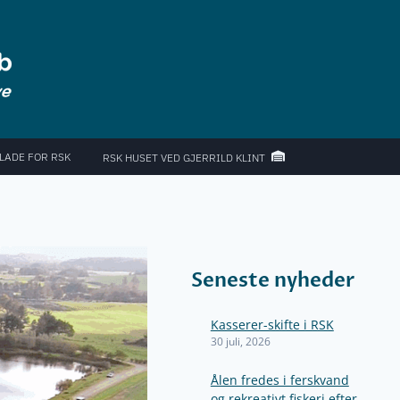
LADE FOR RSK
RSK HUSET VED GJERRILD KLINT
Seneste nyheder
Kasserer-skifte i RSK
30 juli, 2026
Ålen fredes i ferskvand
og rekreativt fiskeri efter