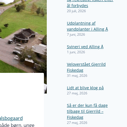
ål forbydes
20 juli, 2026
Udplantning af
vandplanter i Alling Å
7 juni, 2026
Svineri ved Alling Å
1 juni, 2026
Veloverstået Gjerrild
Fiskedag
31 maj, 2026
Lidt at blive klog på
27 maj, 2026
Så er der kun få dage
tilbage til Gjerrild –
Fiskedag
alsbogaard
27 maj, 2026
– både børn, unge