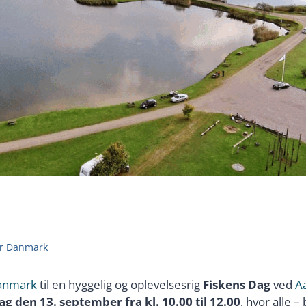
or Danmark
Danmark
til en hyggelig og oplevelsesrig
Fiskens Dag
ved
A
ag den 13. september fra kl. 10.00 til 12.00
, hvor alle 