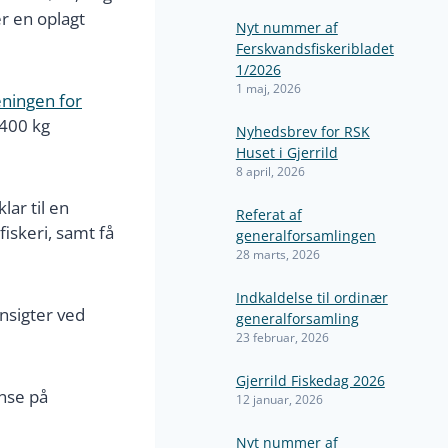
er en oplagt
Nyt nummer af
Ferskvandsfiskeribladet
1/2026
1 maj, 2026
eningen for
400 kg
Nyhedsbrev for RSK
Huset i Gjerrild
8 april, 2026
ar til en
Referat af
iskeri, samt få
generalforsamlingen
28 marts, 2026
Indkaldelse til ordinær
ansigter ved
generalforsamling
23 februar, 2026
Gjerrild Fiskedag 2026
nse på
12 januar, 2026
Nyt nummer af