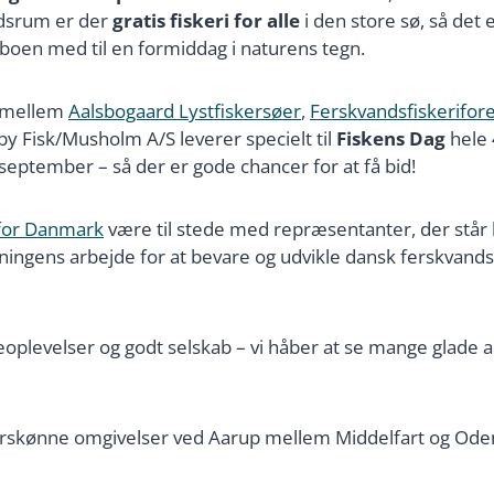
tidsrum er der
gratis fiskeri for alle
i den store sø, så det 
aboen med til en formiddag i naturens tegn.
e mellem
Aalsbogaard Lystfiskersøer
,
Ferskvandsfiskerifor
by Fisk/Musholm A/S leverer specielt til
Fiskens Dag
hele 
 september – så der er gode chancer for at få bid!
 for Danmark
være til stede med repræsentanter, der står kl
ngens arbejde for at bevare og udvikle dansk ferskvandsf
iskeoplevelser og godt selskab – vi håber at se mange glade 
turskønne omgivelser ved Aarup mellem Middelfart og Ode