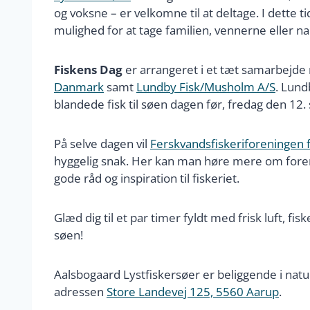
og voksne – er velkomne til at deltage. I dette 
mulighed for at tage familien, vennerne eller n
Fiskens Dag
er arrangeret i et tæt samarbejd
Danmark
samt
Lundby Fisk/Musholm A/S
. Lund
blandede fisk til søen dagen før, fredag den 12.
På selve dagen vil
Ferskvandsfiskeriforeningen
hyggelig snak. Her kan man høre mere om foreni
gode råd og inspiration til fiskeriet.
Glæd dig til et par timer fyldt med frisk luft, f
søen!
Aalsbogaard Lystfiskersøer er beliggende i na
adressen
Store Landevej 125, 5560 Aarup
.