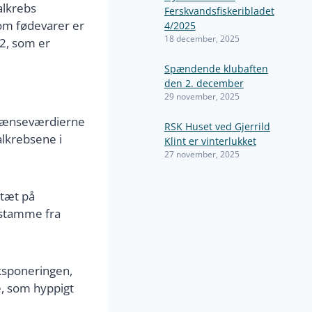
alkrebs
Ferskvandsfiskeribladet
om fødevarer er
4/2025
18 december, 2025
 2, som er
Spændende klubaften
den 2. december
29 november, 2025
 grænseværdierne
RSK Huset ved Gjerrild
alkrebsene i
Klint er vinterlukket
27 november, 2025
 tæt på
r stamme fra
eksponeringen,
e, som hyppigt