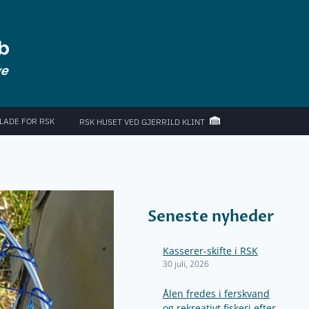
LADE FOR RSK
RSK HUSET VED GJERRILD KLINT
Seneste nyheder
Kasserer-skifte i RSK
30 juli, 2026
Ålen fredes i ferskvand
og rekreativt fiskeri efter