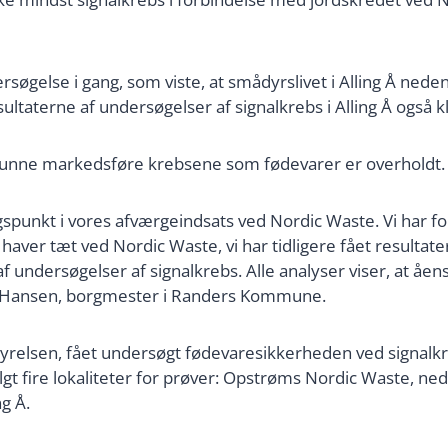
øgelse i gang, som viste, at smådyrslivet i Alling Å nede
sultaterne af undersøgelser af signalkrebs i Alling Å også kl
 kunne markedsføre krebsene som fødevarer er overholdt.
gspunkt i vores afværgeindsats ved Nordic Waste. Vi har fo
 haver tæt ved Nordic Waste, vi har tidligere fået resultate
f undersøgelser af signalkrebs. Alle analyser viser, at åens
ben Hansen, borgmester i Randers Kommune.
elsen, fået undersøgt fødevaresikkerheden ved signalkreb
lgt fire lokaliteter for prøver: Opstrøms Nordic Waste, n
g Å.