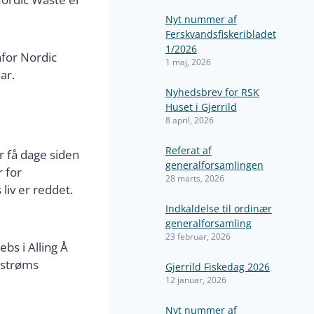
Nyt nummer af
Ferskvandsfiskeribladet
1/2026
nfor Nordic
1 maj, 2026
ar.
Nyhedsbrev for RSK
Huset i Gjerrild
8 april, 2026
Referat af
r få dage siden
generalforsamlingen
r for
28 marts, 2026
 liv er reddet.
Indkaldelse til ordinær
generalforsamling
23 februar, 2026
s i Alling Å
edstrøms
Gjerrild Fiskedag 2026
12 januar, 2026
Nyt nummer af