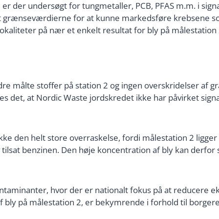
 er der undersøgt for tungmetaller, PCB, PFAS m.m. i sign
 at grænseværdierne for at kunne markedsføre krebsene s
lokaliteter på nær et enkelt resultat for bly på målestation
ndre målte stoffer på station 2 og ingen overskridelser af
s det, at Nordic Waste jordskredet ikke har påvirket sign
ikke den helt store overraskelse, fordi målestation 2 ligger
tilsat benzinen. Den høje koncentration af bly kan derfo
ontaminanter, hvor der er nationalt fokus på at reducere 
f bly på målestation 2, er bekymrende i forhold til borger