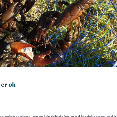
 er ok
e mindst signalkrebs i forbindelse med jordskredet ved 