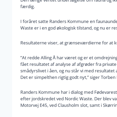
færdig.
I foråret satte Randers Kommune en faunaunders
Waste er i en god økologisk tilstand, og nu er re
Resultaterne viser, at grænseværdierne for at
”At redde Alling Å har været og er et omdrejnin
fået resultatet af analyse af afgrøder fra private
smådyrslivet i åen, og nu står vi med resultatet a
Det er simpelthen rigtig godt nyt,” siger Tor
Randers Kommune har i dialog med Fødevarestyr
efter jordskredet ved Nordic Waste. Der blev va
Motorvej E45, ved Clausholm slot, samt i Skørrin