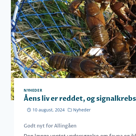
NYHEDER
Åens liv er reddet, og signalkrebs
10 august, 2024
Nyheder
Godt nyt for Allingåen
Den længe ventet undersøgelse om fauna og ikk