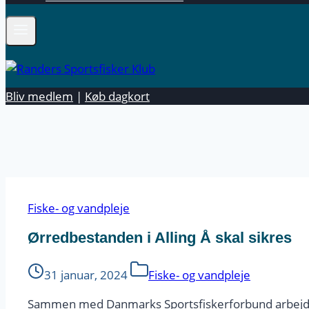
Bliv medlem
|
Køb dagkort
Fiske- og vandpleje
Ørredbestanden i Alling Å skal sikres
31 januar, 2024
Fiske- og vandpleje
Sammen med Danmarks Sportsfiskerforbund arbejder R