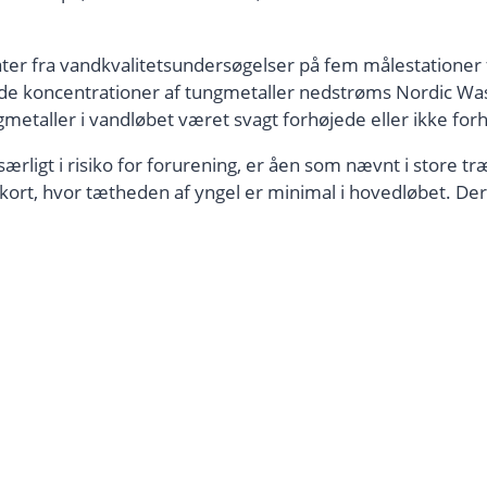
er fra vandkvalitetsundersøgelser på fem målestationer fr
de koncentrationer af tungmetaller nedstrøms Nordic Wast
ngmetaller i vandløbet været svagt forhøjede eller ikke for
ærligt i risiko for forurening, er åen som nævnt i store tr
kort, hvor tætheden af yngel er minimal i hovedløbet. Derim