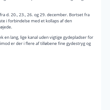
a d. 20., 23., 26. og 29. december. Bortset fra
e i forbindelse med et kollaps af den
højede.
æk en lang, lige kanal uden vigtige gydepladser for
od er der i flere af tilløbene fine gydestryg og