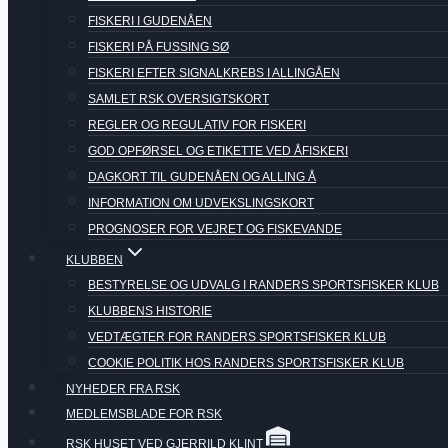
FISKERI I GUDENÅEN
FISKERI PÅ FUSSING SØ
FISKERI EFTER SIGNALKREBS I ALLINGÅEN
SAMLET RSK OVERSIGTSKORT
REGLER OG REGULATIV FOR FISKERI
GOD OPFØRSEL OG ETIKETTE VED ÅFISKERI
DAGKORT TIL GUDENÅEN OG ALLING Å
INFORMATION OM UDVEKSLINGSKORT
PROGNOSER FOR VEJRET OG FISKEVANDE
KLUBBEN
BESTYRELSE OG UDVALG I RANDERS SPORTSFISKER KLUB
KLUBBENS HISTORIE
VEDTÆGTER FOR RANDERS SPORTSFISKER KLUB
COOKIE POLITIK HOS RANDERS SPORTSFISKER KLUB
NYHEDER FRA RSK
MEDLEMSBLADE FOR RSK
RSK HUSET VED GJERRILD KLINT