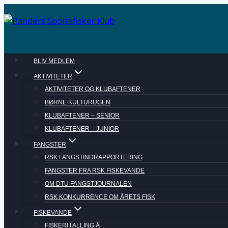
Fortsæt
til
indhold
BLIV MEDLEM
AKTIVITETER
AKTIVITETER OG KLUBAFTENER
BØRNE KULTURUGEN
KLUBAFTENER – SENIOR
KLUBAFTENER – JUNIOR
FANGSTER
RSK FANGSTINDRAPPORTERING
FANGSTER FRA RSK FISKEVANDE
OM DTU FANGSTJOURNALEN
RSK KONKURRENCE OM ÅRETS FISK
FISKEVANDE
FISKERI I ALLING Å