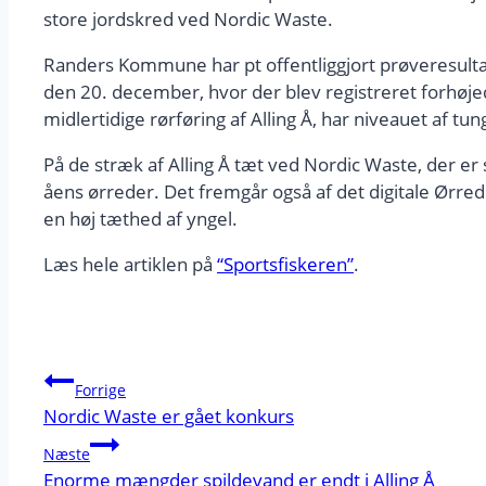
store jordskred ved Nordic Waste.
Randers Kommune har pt offentliggjort prøveresultat
den 20. december, hvor der blev registreret forhøje
midlertidige rørføring af Alling Å, har niveauet af tu
På de stræk af Alling Å tæt ved Nordic Waste, der er s
åens ørreder. Det fremgår også af det digitale Ørred
en høj tæthed af yngel.
Læs hele artiklen på
“Sportsfiskeren”
.
Indlægsnavigation
Forrige
Nordic Waste er gået konkurs
Næste
Enorme mængder spildevand er endt i Alling Å